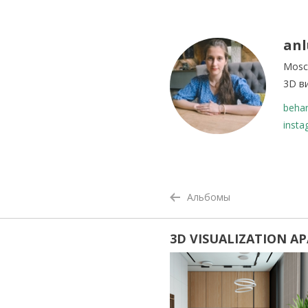
anl
Mos
3D в
beha
inst
Альбомы
3D VISUALIZATION A