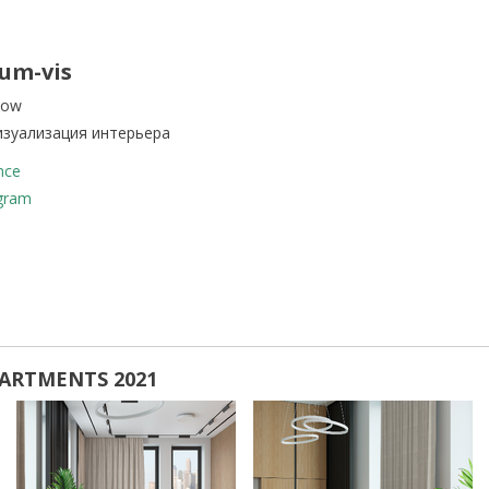
um-vis
cow
изуализация интерьера
nce
agram
PARTMENTS 2021